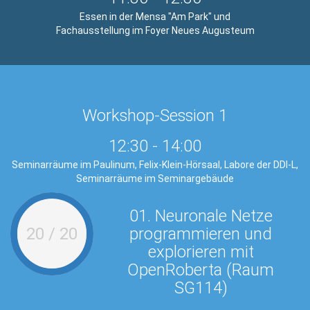
Essen in der Mensa "Am Park" und
Fachausstellung im Foyer Neues Augusteum
Workshop-Session 1
12:30
-
14:00
Seminarräume im Paulinum, Felix-Klein-Hörsaal, Labore der DDI-L,
Seminarräume im Seminargebäude
01. Neuronale Netze
0 / 20
programmieren und
1
explorieren mit
OpenRoberta (Raum
SG114)
Der er
neuron