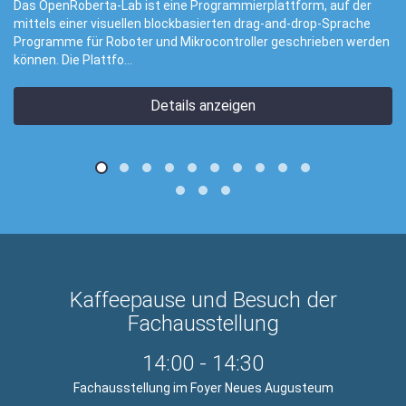
enRoberta-Lab ist eine Programmierplattform, auf der
Besond
s einer visuellen blockbasierten drag-and-drop-Sprache
die Th
mme für Roboter und Mikrocontroller geschrieben werden
 Die Plattfo...
Details anzeigen
Kaffeepause und Besuch der
Fachausstellung
14:00
-
14:30
Fachausstellung im Foyer Neues Augusteum