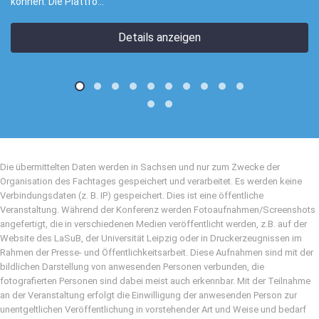
 Die Plattfo...
Details anzeigen
Die übermittelten Daten werden in Sachsen und nur zum Zwecke der
Organisation des Fachtages gespeichert und verarbeitet. Es werden keine
Verbindungsdaten (z. B. IP) gespeichert. Dies ist eine öffentliche
Veranstaltung. Während der Konferenz werden Fotoaufnahmen/Screenshots
angefertigt, die in verschiedenen Medien veröffentlicht werden, z.B. auf der
Website des LaSuB, der Universität Leipzig oder in Druckerzeugnissen im
Rahmen der Presse- und Öffentlichkeitsarbeit. Diese Aufnahmen sind mit der
bildlichen Darstellung von anwesenden Personen verbunden, die
fotografierten Personen sind dabei meist auch erkennbar. Mit der Teilnahme
an der Veranstaltung erfolgt die Einwilligung der anwesenden Person zur
unentgeltlichen Veröffentlichung in vorstehender Art und Weise und bedarf