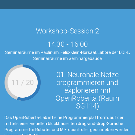
Workshop-Session 2
14:30
-
16:00
Seminarräume im Paulinum, Felix-Klein-Hörsaal, Labore der DDI-L,
Seminarräume im Seminargebäude
01. Neuronale Netze
1 / 20
programmieren und
1
explorieren mit
OpenRoberta (Raum
SG114)
Der er
neuron
enRoberta-Lab ist eine Programmierplattform, auf der
Besond
s einer visuellen blockbasierten drag-and-drop-Sprache
die Th
mme für Roboter und Mikrocontroller geschrieben werden